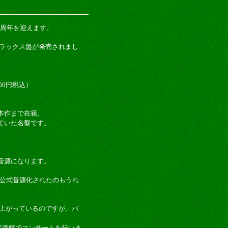
0周年を迎えます。
デラックス盤が発売されまし
800円税込）
本作まで在籍。
ていた名盤です。
。
音源になります。
初公式音源化されたのもうれ
で盛り上がっているのですが、バ
武道館でコンサートを行いま