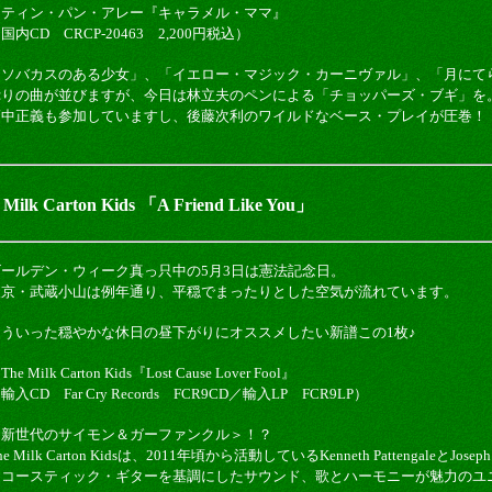
・ティン・パン・アレー『キャラメル・ママ』
国内CD CRCP-20463 2,200円税込）
「ソバカスのある少女」、「イエロー・マジック・カーニヴァル」、「月にて
ぷりの曲が並びますが、今日は林立夫のペンによる「チョッパーズ・ブギ」を
高中正義も参加していますし、後藤次利のワイルドなベース・プレイが圧巻！
lk Carton Kids 「A Friend Like You」
ゴールデン・ウィーク真っ只中の5月3日は憲法記念日。
東京・武蔵小山は例年通り、平穏でまったりとした空気が流れています。
そういった穏やかな休日の昼下がりにオススメしたい新譜この1枚♪
The Milk Carton Kids『Lost Cause Lover Fool』
輸入CD Far Cry Records FCR9CD／輸入LP FCR9LP）
＜新世代のサイモン＆ガーファンクル＞！？
he Milk Carton Kidsは、2011年頃から活動しているKenneth PattengaleとJosep
アコースティック・ギターを基調にしたサウンド、歌とハーモニーが魅力のユ