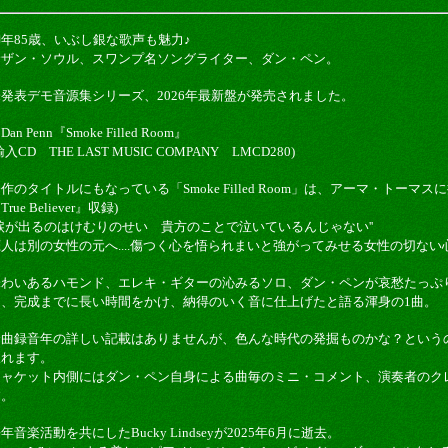
年85歳、いぶし銀な歌声も魅力♪
サザン・ソウル、スワンプ名ソングライター、ダン・ペン。
未発表デモ音源集シリーズ、2026年最新盤が発売されました。
Dan Penn『Smoke Filled Room』
輸入CD THE LAST MUSIC COMPANY LMCD280)
作のタイトルにもなっている「Smoke Filled Room」は、アーマ・トーマス
True Believer』収録)
'涙が出るのはけむりのせい 貴方のことで泣いているんじゃない''
恋人は別の女性の元へ....傷つく心を悟られまいと強がってみせる女性の切な
味わいあるハモンド、エレキ・ギターの沁みるソロ、ダン・ペンが哀愁たっぷ
は、完成までに長い時間をかけ、納得のいく音に仕上げたと語る渾身の1曲。
全曲録音年の詳しい記載はありませんが、色んな時代の発掘ものかな？という
取れます。
ジャケット内側にはダン・ペン自身による曲毎のミニ・コメント、演奏者のク
す。
年音楽活動を共にしたBucky Lindseyが2025年6月に逝去。