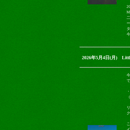
2
M
今
2026年5月4日(月) Little
・
（