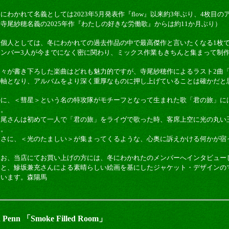
にわかれて名義としては2023年5月発表作『flow』以来約3年ぶり、4枚目
（寺尾紗穂名義の2025年作『わたしの好きな労働歌』からは約11か月ぶり）
僕個人としては、冬にわかれての過去作品の中で最高傑作と言いたくなる1枚
メンバー3人が今までになく密に関わり、ミックス作業もきちんと集まって制
各々が書き下ろした楽曲はどれも魅力的ですが、寺尾紗穂作によるラスト2曲
の軸となり、アルバムをより深く重厚なものに押し上げていることは確かだと
特に、＜彗星＞という名の特攻隊がモチーフとなって生まれた歌「君の旅」に
た。
寺尾さんは初めて一人で「君の旅」をライヴで歌った時、客席上空に光の丸い
う。
まさに、＜光のたましい＞が集まってくるような、心奥に訴えかける何かが宿
なお、当店にてお買い上げの方には、冬にわかれたのメンバーへインタビュー
トと、鰺坂兼充さんによる素晴らしい絵画を基にしたジャケット・デザインの
ています。森陽馬
enn 「Smoke Filled Room」