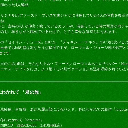
が加わった4人編成。
オリジナルLPファースト・プレスで裏ジャケに使用していた4人の写真を復活
すね。
更に、当時の4人が仲良く映っているカットや、演奏している時の写真が内ジ
るのを、聴きながら眺めているだけで、とても幸せな気持ちになれます。
の『セイリン・シューズ』(1972)、『ディキシー・チキン』(1973)に比べ
の再発でも国内盤は出なそうな状況ですが、ローウェル・ジョージ節の歌声と
枚です。
日のこの1曲は、そんなリトル・フィート／ローウェルらしいナンバー「Hamburger
ボーナス・ディスクには、より荒々しい別ヴァージョンも追加収録されていま
冬にわかれて 「君の旅」
尾紗穂、伊賀航、あだち麗三郎によるバンド、冬にわかれての新作『forgott
冬にわかれて『forgotten』
国内CD KHGCD-006 3,410円税込）