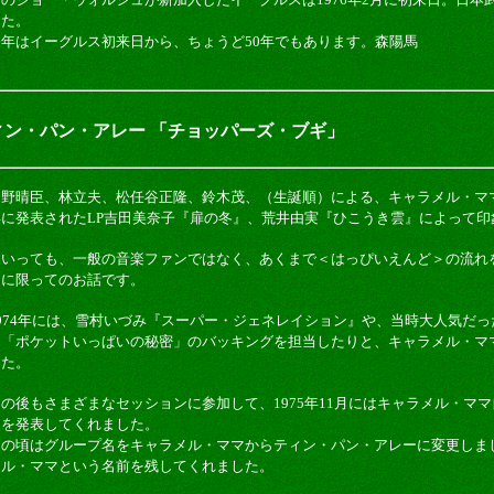
した。
今年はイーグルス初来日から、ちょうど50年でもあります。森陽馬
 ティン・パン・アレー 「チョッパーズ・ブギ」
細野晴臣、林立夫、松任谷正隆、鈴木茂、（生誕順）による、キャラメル・ママ
年に発表されたLP吉田美奈子『扉の冬』、荒井由実『ひこうき雲』によって印
といっても、一般の音楽ファンではなく、あくまで＜はっぴいえんど＞の流れ
ンに限ってのお話です。
1974年には、雪村いづみ『スーパー・ジェネレイション』や、当時大人気だ
曲「ポケットいっぱいの秘密」のバッキングを担当したりと、キャラメル・マ
した。
その後もさまざまなセッションに参加して、1975年11月にはキャラメル・マ
ムを発表してくれました。
この頃はグループ名をキャラメル・ママからティン・パン・アレーに変更しま
メル・ママという名前を残してくれました。