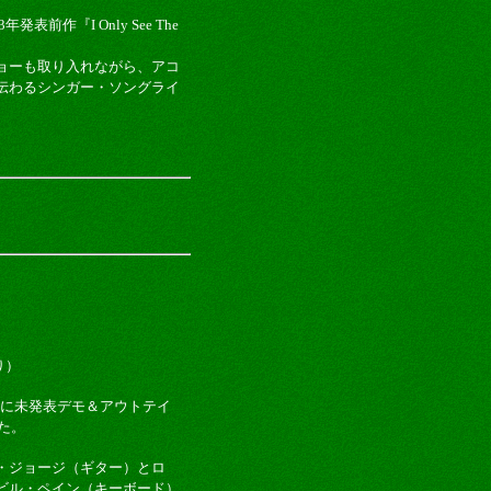
発表前作『I Only See The
ョーも取り入れながら、アコ
伝わるシンガー・ソングライ
あり）
更に未発表デモ＆アウトテイ
た。
・ジョージ（ギター）とロ
ビル・ペイン（キーボード）