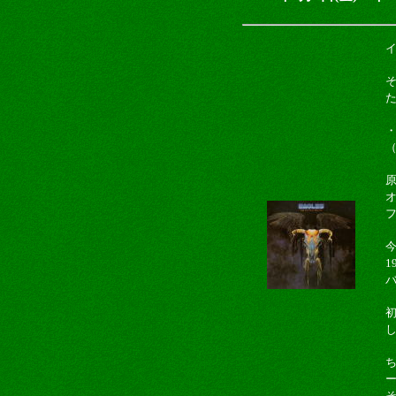
イ
（
原
1
ち