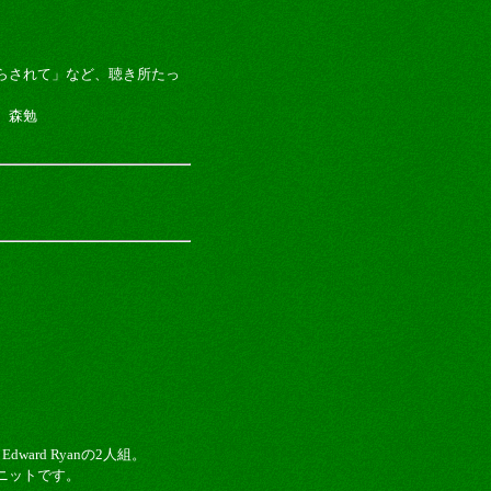
らされて」など、聴き所たっ
。
 森勉
h Edward Ryanの2人組。
ニットです。