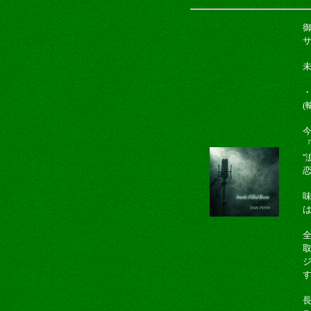
御
・
(
今
『
'
長