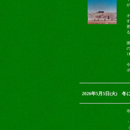
後
1
今
2026年5月5日(火) 
寺
・
（