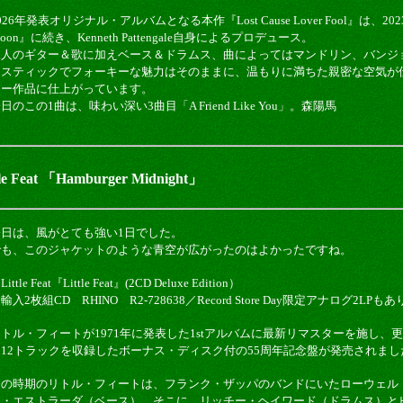
026年発表オリジナル・アルバムとなる本作『Lost Cause Lover Fool』は、2023年
oon』に続き、Kenneth Pattengale自身によるプロデュース。
二人のギター＆歌に加えベース＆ドラムス、曲によってはマンドリン、バンジ
ースティックでフォーキーな魅力はそのままに、温もりに満ちた親密な空気が
ター作品に仕上がっています。
日のこの1曲は、味わい深い3曲目「A Friend Like You」。森陽馬
 Feat 「Hamburger Midnight」
今日は、風がとても強い1日でした。
でも、このジャケットのような青空が広がったのはよかったですね。
Little Feat『Little Feat』(2CD Deluxe Edition）
輸入2枚組CD RHINO R2-728638／Record Store Day限定アナログ2LPも
リトル・フィートが1971年に発表した1stアルバムに最新リマスターを施し、
ク12トラックを収録したボーナス・ディスク付の55周年記念盤が発売されまし
この時期のリトル・フィートは、フランク・ザッパのバンドにいたローウェル
イ・エストラーダ（ベース）。そこに、リッチー・ヘイワード（ドラムス）と