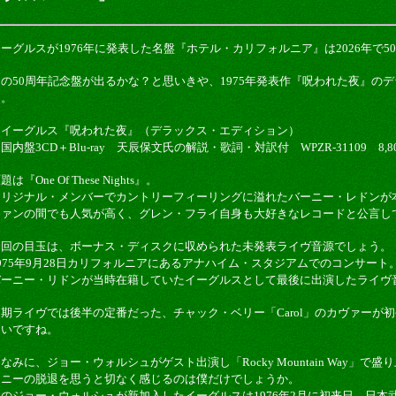
ーグルスが1976年に発表した名盤『ホテル・カリフォルニア』は2026年で5
その50周年記念盤が出るかな？と思いきや、1975年発表作『呪われた夜』の
た。
・イーグルス『呪われた夜』（デラックス・エディション）
国内盤3CD＋Blu-ray 天辰保文氏の解説・歌詞・対訳付 WPZR-31109 8,
題は『One Of These Nights』。
オリジナル・メンバーでカントリーフィーリングに溢れたバーニー・レドンが
ファンの間でも人気が高く、グレン・フライ自身も大好きなレコードと公言し
今回の目玉は、ボーナス・ディスクに収められた未発表ライヴ音源でしょう。
975年9月28日カリフォルニアにあるアナハイム・スタジアムでのコンサート
バーニー・リドンが当時在籍していたイーグルスとして最後に出演したライヴ
初期ライヴでは後半の定番だった、チャック・ベリー「Carol」のカヴァーが
しいですね。
なみに、ジョー・ウォルシュがゲスト出演し「Rocky Mountain Way」
ーニーの脱退を思うと切なく感じるのは僕だけでしょうか。
そのジョー・ウォルシュが新加入したイーグルスは1976年2月に初来日。日本